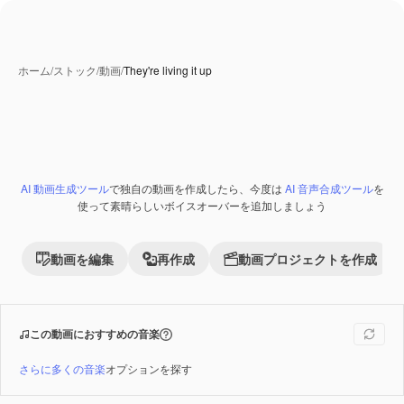
ホーム
/
ストック
/
動画
/
They're living it up
AI 動画生成ツール
で独自の動画を作成したら、今度は
AI 音声合成ツール
を
Premium
使って素晴らしいボイスオーバーを追加しましょう
動画を編集
再作成
動画プロジェクトを作成
この動画におすすめの音楽
さらに多くの音楽
オプションを探す