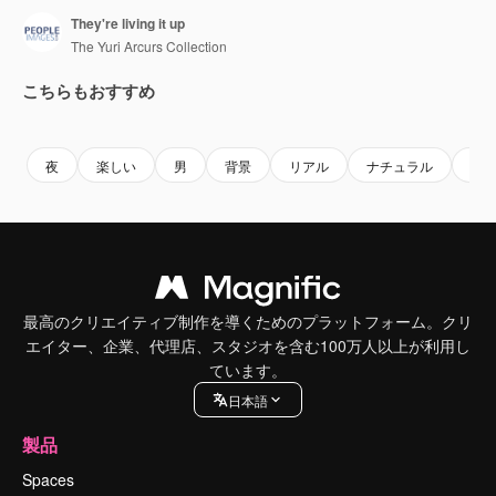
They're living it up
The Yuri Arcurs Collection
こちらもおすすめ
Premium
Premium
Premium
Premium
夜
楽しい
男
背景
リアル
ナチュラル
遊
最高のクリエイティブ制作を導くためのプラットフォーム。クリ
エイター、企業、代理店、スタジオを含む100万人以上が利用し
ています。
日本語
製品
Spaces