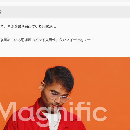
って、考えを書き留めている思慮深…
ペンを使って、考えを書き留めている思慮深いインド人男性。良いアイデアをノートに書き込んでいます。