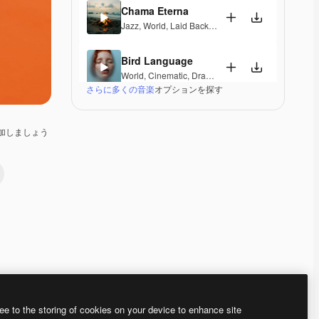
Chama Eterna
Jazz
,
World
,
Laid Back
,
Peaceful
,
Hopeful
,
Sentime
Bird Language
World
,
Cinematic
,
Dramatic
,
Laid Back
,
Peaceful
,
H
さらに多くの音楽
オプションを探す
Indian Princess
World
,
Ambient
,
Peaceful
加しましょう
Meenakshi Amman
World
,
Cinematic
,
Dramatic
,
Laid Back
,
Peaceful
Wujian River
World
,
Cinematic
,
Peaceful
,
Hopeful
Warbling birds
World
,
Cinematic
,
Peaceful
,
Hopeful
Premium
Premium
Premium
Premium
ee to the storing of cookies on your device to enhance site