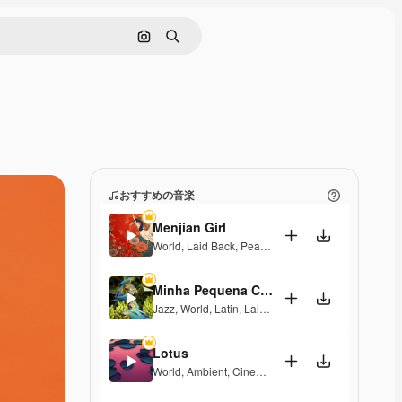
画像で検索
検索
おすすめの音楽
Menjian Girl
World
,
Laid Back
,
Peaceful
,
Hopeful
,
Sentimental
Minha Pequena Casa Rosa
Jazz
,
World
,
Latin
,
Laid Back
,
Peaceful
,
Sentimenta
Lotus
World
,
Ambient
,
Cinematic
,
Laid Back
,
Peaceful
,
Ho