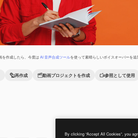
画を作成したら、今度は
AI 音声合成ツール
を使って素晴らしいボイスオーバーを追
再作成
動画プロジェクトを作成
参照として使用
Premium
Premium
By clicking “Accept All Cookies”, you agr