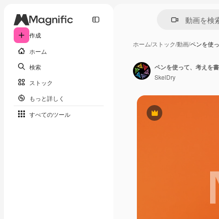
作成
ホーム
/
ストック
/
動画
/
ペンを使
ホーム
検索
SkelDry
ストック
もっと詳しく
すべてのツール
Premium