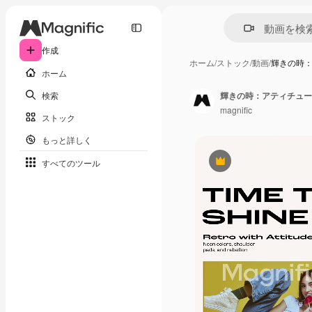
作成
ホーム
/
ストック
/
動画
/
輝きの時
ホーム
検索
輝きの時：アティチュー
magnific
ストック
もっと詳しく
すべてのツール
Premium