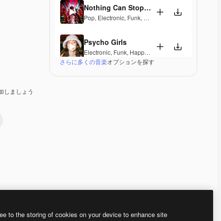
Nothing Can Stop Us
Pop
,
Electronic
,
Funk
,
Disco
,
Groovy
,
Energetic
,
Sou
Psycho Girls
Electronic
,
Funk
,
Happy
,
Groovy
,
Upbeat
さらに多くの音楽
オプションを探す
Insanely groovy
Funk
,
RnB
,
Groovy
,
Energetic
,
Playful
加しましょう
In Shades Of Blue
Pop
,
Funk
,
Soul
,
Happy
,
Groovy
,
Upbeat
Hit the Curb
Hip Hop
,
Funk
,
Groovy
,
Energetic
,
Soulful
,
Exciting
The Last Ember
Funk
,
Groovy
Premium
Premium
Premium
Premium
ee to the storing of cookies on your device to enhance site