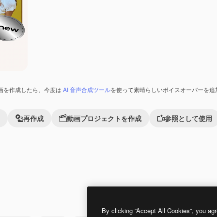
画を作成したら、今度は
AI 音声合成ツール
を使って素晴らしいボイスオーバーを追
再作成
動画プロジェクトを作成
参照として使用
Premium
Premium
By clicking “Accept All Cookies”, you agr