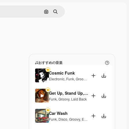
画像で検索
検索
おすすめの音楽
Cosmic Funk
Electronic
,
Funk
,
Groovy
,
Energetic
Get Up, Stand Up, Funk It Up
Funk
,
Groovy
,
Laid Back
Car Wash
Funk
,
Disco
,
Groovy
,
Energetic