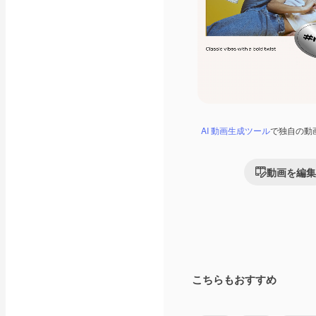
AI 動画生成ツール
で独自の動
動画を編集
こちらもおすすめ
Premium
Premium