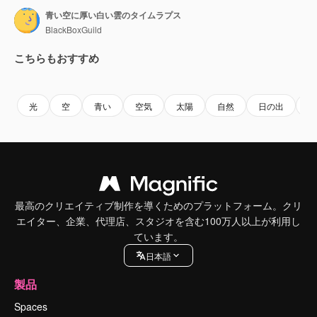
青い空に厚い白い雲のタイムラプス
BlackBoxGuild
こちらもおすすめ
Premium
Premium
Premium
Premium
光
空
青い
空気
太陽
自然
日の出
天
最高のクリエイティブ制作を導くためのプラットフォーム。クリ
エイター、企業、代理店、スタジオを含む100万人以上が利用し
ています。
日本語
製品
Spaces