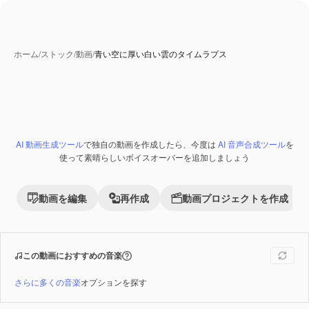
ホーム
/
ストック
/
動画
/
青い空に厚い白い雲のタイムラプス
AI 動画生成ツール
で独自の動画を作成したら、今度は
AI 音声合成ツール
を
Premium
使って素晴らしいボイスオーバーを追加しましょう
動画を編集
再作成
動画プロジェクトを作成
この動画におすすめの音楽
さらに多くの音楽
オプションを探す