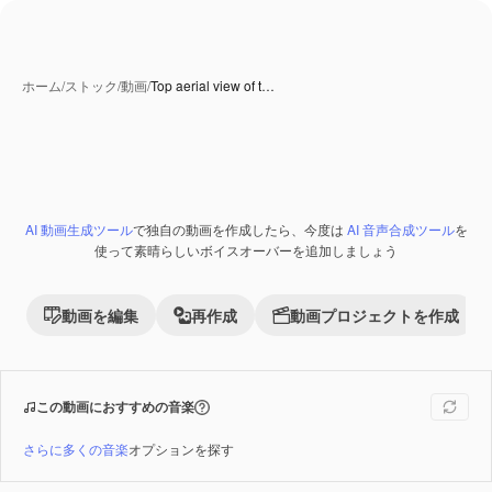
ホーム
/
ストック
/
動画
/
Top aerial view of t…
AI 動画生成ツール
で独自の動画を作成したら、今度は
AI 音声合成ツール
を
Premium
使って素晴らしいボイスオーバーを追加しましょう
動画を編集
再作成
動画プロジェクトを作成
この動画におすすめの音楽
さらに多くの音楽
オプションを探す