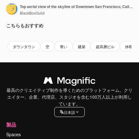
Top aerial view of the skyline of Downtown San Francisco, California - a man hikes down the Twin Peaks mountain
BlackBoxGuild
こちらもおすすめ
Premium
Premium
Premium
Premium
ダウンタウン
空
青い
建築
超高層ビル
休暇
最高のクリエイティブ制作を導くためのプラットフォーム。クリ
エイター、企業、代理店、スタジオを含む100万人以上が利用し
ています。
日本語
製品
Spaces