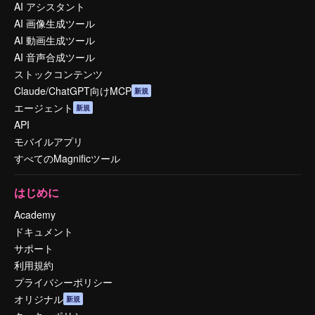
AI アシスタント
AI 画像生成ツール
AI 動画生成ツール
AI 音声合成ツール
ストックコンテンツ
Claude/ChatGPT向けMCP
新規
エージェント
新規
API
モバイルアプリ
すべてのMagnificツール
はじめに
Academy
ドキュメント
サポート
利用規約
プライバシーポリシー
オリジナル
新規