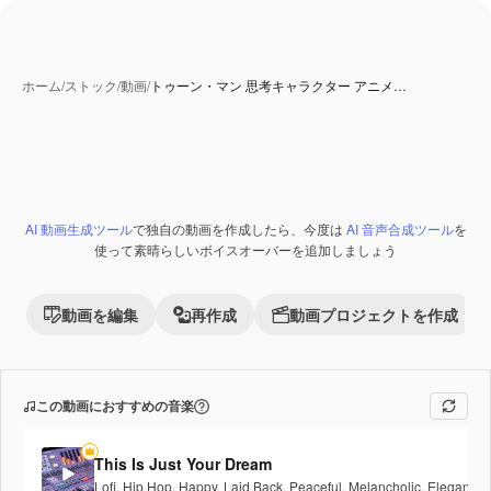
ホーム
/
ストック
/
動画
/
トゥーン・マン 思考キャラクター アニメ…
AI 動画生成ツール
で独自の動画を作成したら、今度は
AI 音声合成ツール
を
Premium
使って素晴らしいボイスオーバーを追加しましょう
動画を編集
再作成
動画プロジェクトを作成
この動画におすすめの音楽
This Is Just Your Dream
Lofi
,
Hip Hop
,
Happy
,
Laid Back
,
Peaceful
,
Melancholic
,
Elegant