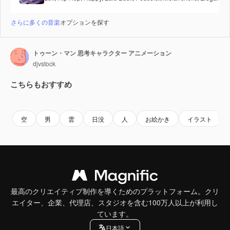
さらに多くの音楽
オプションを探す
トゥーン・マン 思考キャラクター アニメーション
djvstock
こちらもおすすめ
Premium
Premium
Premium
Premium
空
男
雲
日没
人
お絵かき
イラスト
最高のクリエイティブ制作を導くためのプラットフォーム。クリ
エイター、企業、代理店、スタジオを含む100万人以上が利用し
ています。
日本語