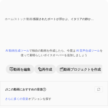
ホーム
/
ストック
/
動画
/
係留されたボートが浮かぶ、イタリアの静か…
AI 動画生成ツール
で独自の動画を作成したら、今度は
AI 音声合成ツール
を
Premium
使って素晴らしいボイスオーバーを追加しましょう
動画を編集
再作成
動画プロジェクトを作成
この動画におすすめの音楽
さらに多くの音楽
オプションを探す