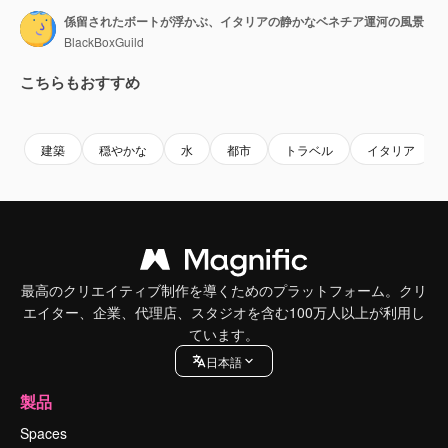
係留されたボートが浮かぶ、イタリアの静かなベネチア運河の風景
BlackBoxGuild
こちらもおすすめ
Premium
Premium
Premium
Premium
建築
穏やかな
水
都市
トラベル
イタリア
最高のクリエイティブ制作を導くためのプラットフォーム。クリ
エイター、企業、代理店、スタジオを含む100万人以上が利用し
ています。
日本語
製品
Spaces