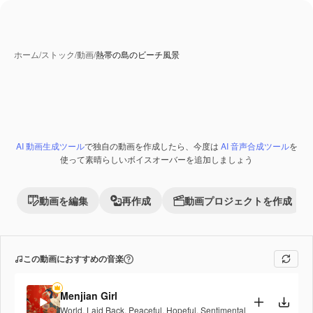
ホーム
/
ストック
/
動画
/
熱帯の島のビーチ風景
AI 動画生成ツール
で独自の動画を作成したら、今度は
AI 音声合成ツール
を
Premium
使って素晴らしいボイスオーバーを追加しましょう
動画を編集
再作成
動画プロジェクトを作成
この動画におすすめの音楽
Menjian Girl
World
,
Laid Back
,
Peaceful
,
Hopeful
,
Sentimental