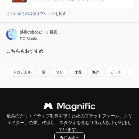
さらに多くの音楽
オプションを探す
熱帯の島のビーチ風景
DC Studio
こちらもおすすめ
Premium
Premium
Premium
Premium
トロピカル
空
青い
休暇
海洋
ビーチ
水
最高のクリエイティブ制作を導くためのプラットフォーム。クリ
エイター、企業、代理店、スタジオを含む100万人以上が利用し
ています。
日本語