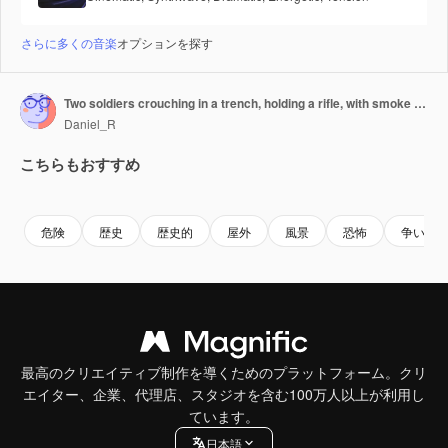
さらに多くの音楽
オプションを探す
Two soldiers crouching in a trench, holding a rifle, with smoke and fire from explosions rising in the background during a world war two battle
Daniel_R
こちらもおすすめ
Premium
Premium
AIによって生成されました。
Premium
Premium
AIによっ
危険
歴史
歴史的
屋外
風景
恐怖
争い
最高のクリエイティブ制作を導くためのプラットフォーム。クリ
エイター、企業、代理店、スタジオを含む100万人以上が利用し
ています。
日本語