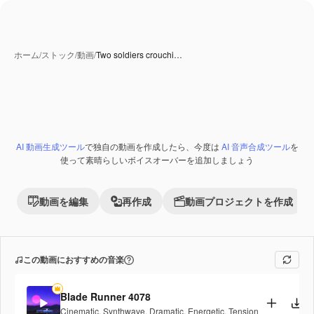
ホーム
/
ストック
/
動画
/
Two soldiers crouchi…
AI 生成コンテンツ
AI 動画生成ツール
で独自の動画を作成したら、今度は
AI 音声合成ツール
を
Premium
使って素晴らしいボイスオーバーを追加しましょう
動画を編集
再作成
動画プロジェクトを作成
この動画におすすめの音楽
Blade Runner 4078
Cinematic
,
Synthwave
,
Dramatic
,
Energetic
,
Tension