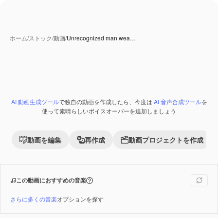
ホーム
/
ストック
/
動画
/
Unrecognized man wea…
AI 動画生成ツール
で独自の動画を作成したら、今度は
AI 音声合成ツール
を
Premium
使って素晴らしいボイスオーバーを追加しましょう
動画を編集
再作成
動画プロジェクトを作成
この動画におすすめの音楽
さらに多くの音楽
オプションを探す