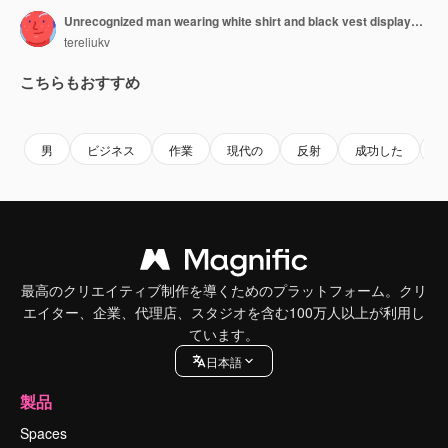
Unrecognized man wearing white shirt and black vest displays the charts. Businessman turns the page demonstrating thumb up and then down. Close up.
tereliukv
こちらもおすすめ
Premium
Premium
男
ビジネス
作業
現代の
反射
成功した
最高のクリエイティブ制作を導くためのプラットフォーム。クリ
エイター、企業、代理店、スタジオを含む100万人以上が利用し
ています。
日本語
製品
Spaces