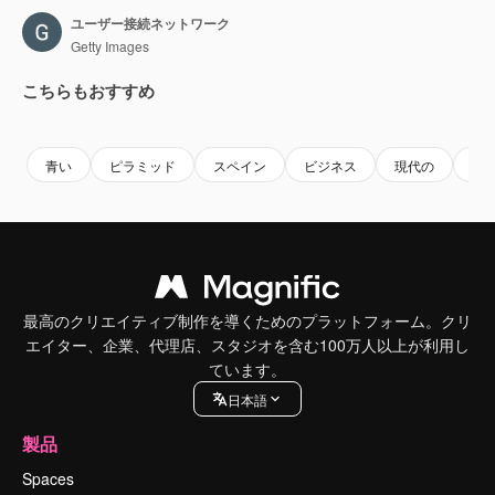
ユーザー接続ネットワーク
Getty Images
こちらもおすすめ
Premium
Premium
AIによって生成されました。
Premium
Premium
AIによっ
青い
ピラミッド
スペイン
ビジネス
現代の
設
最高のクリエイティブ制作を導くためのプラットフォーム。クリ
エイター、企業、代理店、スタジオを含む100万人以上が利用し
ています。
日本語
製品
Spaces