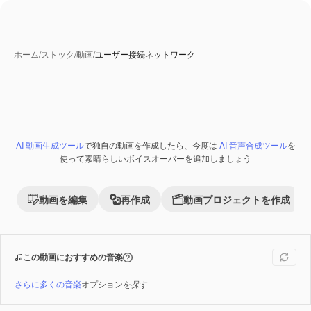
ホーム
/
ストック
/
動画
/
ユーザー接続ネットワーク
AI 動画生成ツール
で独自の動画を作成したら、今度は
AI 音声合成ツール
を
Premium
使って素晴らしいボイスオーバーを追加しましょう
動画を編集
再作成
動画プロジェクトを作成
この動画におすすめの音楽
さらに多くの音楽
オプションを探す