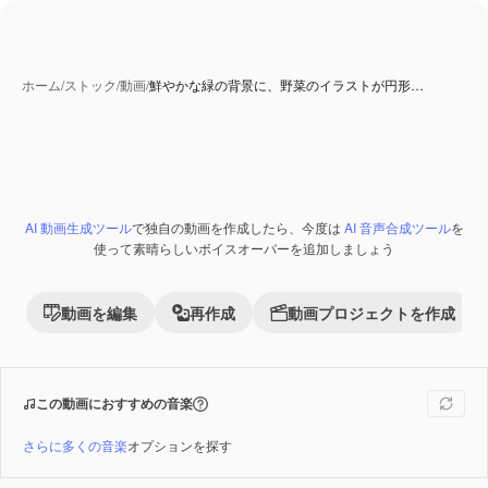
ホーム
/
ストック
/
動画
/
鮮やかな緑の背景に、野菜のイラストが円形…
AI 動画生成ツール
で独自の動画を作成したら、今度は
AI 音声合成ツール
を
Premium
使って素晴らしいボイスオーバーを追加しましょう
動画を編集
再作成
動画プロジェクトを作成
この動画におすすめの音楽
さらに多くの音楽
オプションを探す