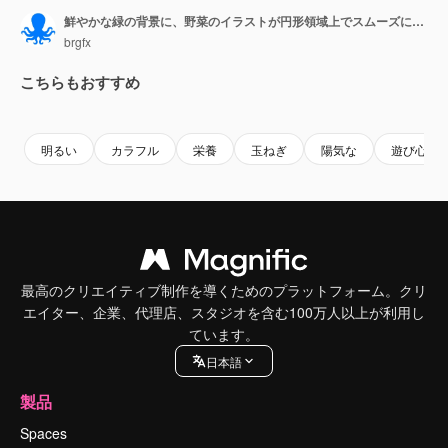
鮮やかな緑の背景に、野菜のイラストが円形領域上でスムーズに拡大し、塗りつぶされます。
brgfx
こちらもおすすめ
Premium
Premium
Premium
Premium
明るい
カラフル
栄養
玉ねぎ
陽気な
遊び心の
最高のクリエイティブ制作を導くためのプラットフォーム。クリ
エイター、企業、代理店、スタジオを含む100万人以上が利用し
ています。
日本語
製品
Spaces