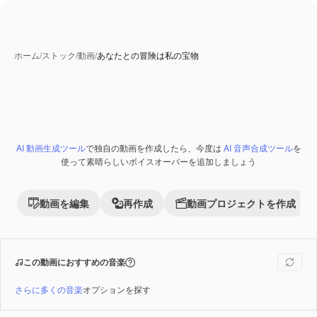
ホーム
/
ストック
/
動画
/
あなたとの冒険は私の宝物
AI 動画生成ツール
で独自の動画を作成したら、今度は
AI 音声合成ツール
を
Premium
使って素晴らしいボイスオーバーを追加しましょう
動画を編集
再作成
動画プロジェクトを作成
この動画におすすめの音楽
さらに多くの音楽
オプションを探す