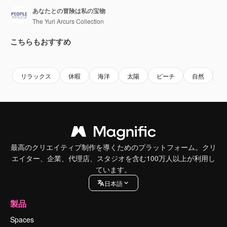
あなたとの冒険は私の宝物
The Yuri Arcurs Collection
こちらもおすすめ
Premium
Premium
リラックス
休暇
海洋
太陽
ビーチ
自然
最高のクリエイティブ制作を導くためのプラットフォーム。クリ
エイター、企業、代理店、スタジオを含む100万人以上が利用し
ています。
日本語
製品
Spaces