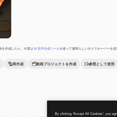
画を作成したら、今度は
AI 音声合成ツール
を使って素晴らしいボイスオーバーを追
再作成
動画プロジェクトを作成
参照として使用
れました。
Premium
Premium
AIによって生成されました。
By clicking “Accept All Cookies”, you agr