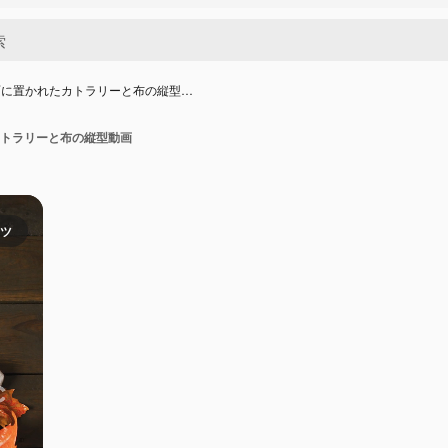
面に置かれたカトラリーと布の縦型…
トラリーと布の縦型動画
ンツ