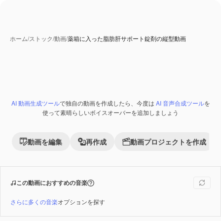
ホーム
/
ストック
/
動画
/
薬箱に入った脂肪肝サポート錠剤の縦型動画
AI 動画生成ツール
で独自の動画を作成したら、今度は
AI 音声合成ツール
を
Premium
使って素晴らしいボイスオーバーを追加しましょう
動画を編集
再作成
動画プロジェクトを作成
この動画におすすめの音楽
さらに多くの音楽
オプションを探す