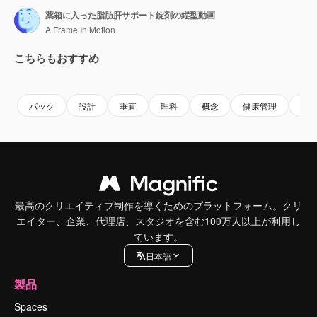
薬箱に入った脂肪肝サポート錠剤の縦型動画
A Frame In Motion
こちらもおすすめ
Premium
Premium
Premium
Premium
パック
設計
垂直
理科
概念
健康管理
投
最高のクリエイティブ制作を導くためのプラットフォーム。クリ
エイター、企業、代理店、スタジオを含む100万人以上が利用し
ています。
日本語
製品
Spaces