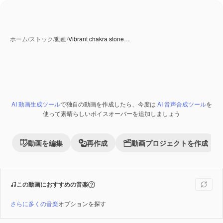
ホーム
/
ストック
/
動画
/
Vibrant chakra stone…
AI 動画生成ツール
で独自の動画を作成したら、今度は
AI 音声合成ツール
を
Premium
使って素晴らしいボイスオーバーを追加しましょう
動画を編集
再作成
動画プロジェクトを作成
この動画におすすめの音楽
さらに多くの音楽
オプションを探す