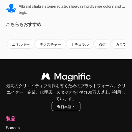
Vibrant chakra stones rotate, showcasing diverse colors and textures in a dynamic, well-lit environment
brgfx
こちらもおすすめ
Premium
Premium
Premium
Premium
エネルギー
テクスチャー
ナチュラル
点灯
カラフル
最高のクリエイティブ制作を導くためのプラットフォーム。クリ
エイター、企業、代理店、スタジオを含む100万人以上が利用し
ています。
日本語
製品
Spaces