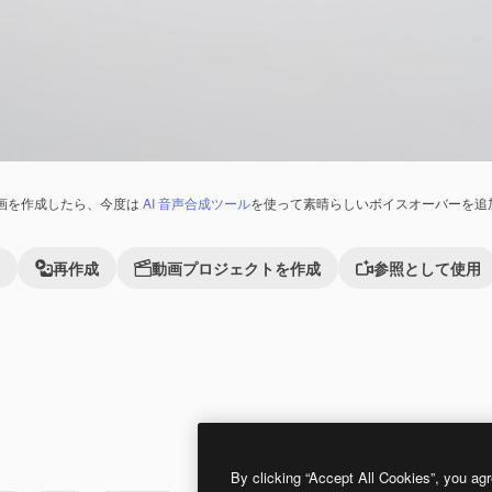
画を作成したら、今度は
AI 音声合成ツール
を使って素晴らしいボイスオーバーを追
再作成
動画プロジェクトを作成
参照として使用
れました。
Premium
Premium
AIによって生成されました。
By clicking “Accept All Cookies”, you agr