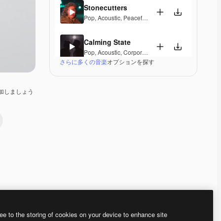
Stonecutters
Pop
,
Acoustic
,
Peaceful
,
Hopeful
,
Melancholic
Calming State
Pop
,
Acoustic
,
Corporate
,
Laid Back
,
Peaceful
,
Hop
さらに多くの音楽
オプションを探す
Parguito
Pop
,
Acoustic
,
Happy
,
Groovy
,
Laid Back
,
Peaceful
加しましょう
If I Lose Myself Dancing
Pop
,
Acoustic
,
Reggae
,
Groovy
,
Laid Back
,
Peacefu
Gentle Rains
Acoustic
,
Laid Back
,
Peaceful
,
Hopeful
,
Sentimenta
Her Beautiful Garden
Acoustic
,
Cinematic
,
Laid Back
,
Peaceful
,
Hopeful
,
Premium
Premium
Premium
Premium
ee to the storing of cookies on your device to enhance site