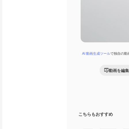
AI 動画生成ツール
で独自の動
動画を編集
こちらもおすすめ
Premium
Premium
AIによって生成さ