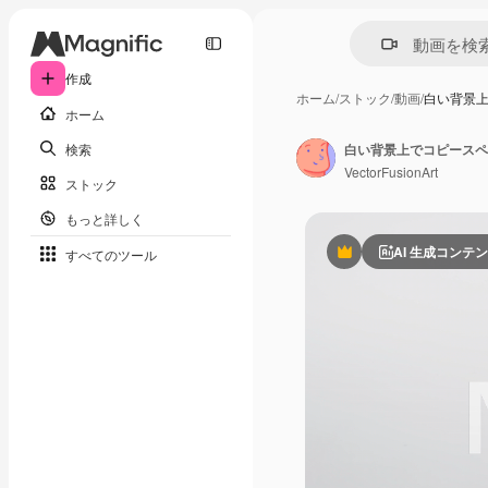
作成
ホーム
/
ストック
/
動画
/
白い背景
ホーム
検索
白い背景上でコピースペ
VectorFusionArt
ストック
もっと詳しく
AI 生成コンテ
すべてのツール
Premium