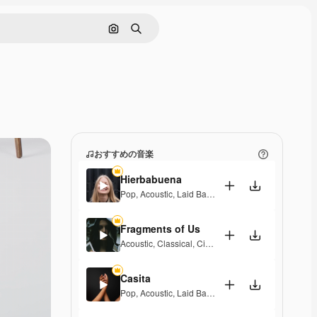
画像で検索
検索
おすすめの音楽
Hierbabuena
Pop
,
Acoustic
,
Laid Back
,
Peaceful
,
Hopeful
,
Senti
Fragments of Us
Acoustic
,
Classical
,
Cinematic
,
Dramatic
,
Peaceful
,
Casita
Pop
,
Acoustic
,
Laid Back
,
Peaceful
,
Hopeful
,
Senti