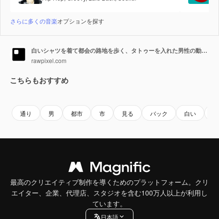
さらに多くの音楽
オプションを探す
白いシャツを着て都会の路地を歩く、タトゥーを入れた男性の動画スチール
rawpixel.com
こちらもおすすめ
Premium
Premium
Premium
Premium
AIによっ
通り
男
都市
市
見る
バック
白い
現
最高のクリエイティブ制作を導くためのプラットフォーム。クリ
エイター、企業、代理店、スタジオを含む100万人以上が利用し
ています。
日本語