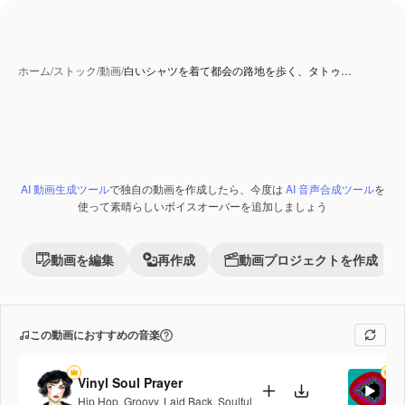
ホーム
/
ストック
/
動画
/
白いシャツを着て都会の路地を歩く、タトゥ…
AI 生成コンテンツ
AI 動画生成ツール
で独自の動画を作成したら、今度は
AI 音声合成ツール
を
Premium
使って素晴らしいボイスオーバーを追加しましょう
動画を編集
再作成
動画プロジェクトを作成
この動画におすすめの音楽
Vinyl Soul Prayer
Di
Hip Hop
,
Groovy
,
Laid Back
,
Soulful
El