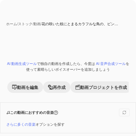
ホーム
/
ストック
/
動画
/
花の咲いた枝にとまるカラフルな鳥の、ビン…
AI 生成コンテンツ
AI 動画生成ツール
で独自の動画を作成したら、今度は
AI 音声合成ツール
を
Premium
使って素晴らしいボイスオーバーを追加しましょう
動画を編集
再作成
動画プロジェクトを作成
この動画におすすめの音楽
さらに多くの音楽
オプションを探す