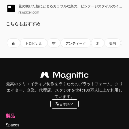
花の咲いた枝にとまるカラフルな鳥の、ビンテージスタイルのイラスト
rawpixel.com
こちらもおすすめ
Premium
Premium
AIによって生成されました。
Premium
Premium
AIによっ
夜
トロピカル
空
アンティーク
木
美的
最高のクリエイティブ制作を導くためのプラットフォーム。クリ
エイター、企業、代理店、スタジオを含む100万人以上が利用し
ています。
日本語
製品
Spaces