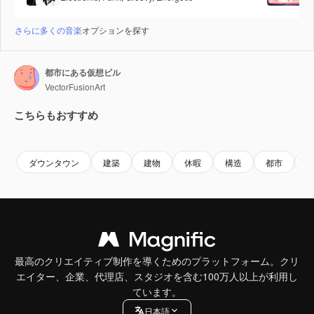
さらに多くの音楽
オプションを探す
都市にある仮想ビル
VectorFusionArt
こちらもおすすめ
Premium
Premium
AIによって生成されました。
Premium
Premium
AIによっ
ダウンタウン
建築
建物
休暇
構造
都市
最高のクリエイティブ制作を導くためのプラットフォーム。クリ
エイター、企業、代理店、スタジオを含む100万人以上が利用し
ています。
日本語