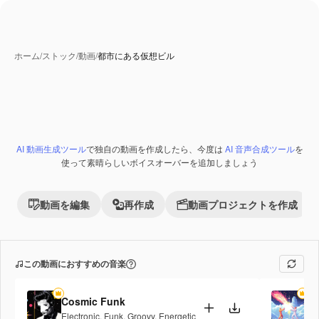
ホーム
/
ストック
/
動画
/
都市にある仮想ビル
AI 生成コンテンツ
AI 動画生成ツール
で独自の動画を作成したら、今度は
AI 音声合成ツール
を
Premium
使って素晴らしいボイスオーバーを追加しましょう
動画を編集
再作成
動画プロジェクトを作成
この動画におすすめの音楽
Cosmic Funk
Fi
Electronic
,
Funk
,
Groovy
,
Energetic
Po