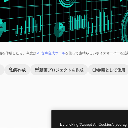
画を作成したら、今度は
AI 音声合成ツール
を使って素晴らしいボイスオーバーを追
再作成
動画プロジェクトを作成
参照として使用
Premium
Premium
By clicking “Accept All Cookies”, you agr