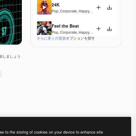
24K
Pop
,
Corporate
,
Happy
,
Energetic
,
Playful
,
Exciting
Feel the Beat
Pop
,
Corporate
,
Happy
,
Groovy
,
Energetic
,
Exciting
さらに多くの音楽
オプションを探す
Dominion
Pop
,
Electronic
,
Corporate
,
Happy
,
Groovy
,
Energet
加しましょう
Visionary Connection
Corporate
,
Happy
,
Energetic
A Different Life
Pop
,
Corporate
,
Happy
,
Groovy
,
Energetic
Epic Spark
Classical
,
Corporate
,
Epic
,
Energetic
Premium
Premium
Premium
Premium
AIによって生成さ
ee to the storing of cookies on your device to enhance site