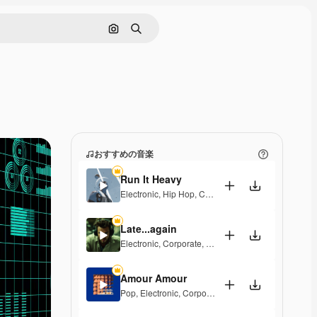
画像で検索
検索
おすすめの音楽
Run It Heavy
Electronic
,
Hip Hop
,
Corporate
,
Epic
,
Energetic
Late...again
Electronic
,
Corporate
,
Energetic
,
Hopeful
Amour Amour
Pop
,
Electronic
,
Corporate
,
Groovy
,
Energetic