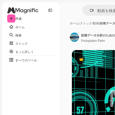
作成
ホーム
/
ストック
/
動画
/
財務デー
ホーム
検索
財務データ分析のための
Frolopiaton Palm
ストック
もっと詳しく
すべてのツール
Premium