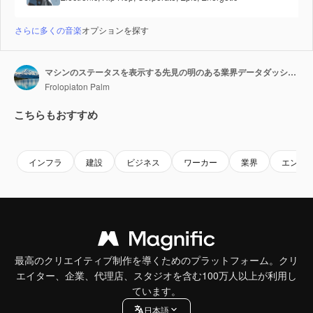
さらに多くの音楽
オプションを探す
マシンのステータスを表示する先見の明のある業界データダッシュボード
Frolopiaton Palm
こちらもおすすめ
Premium
Premium
Premium
Premium
インフラ
建設
ビジネス
ワーカー
業界
エンジ
最高のクリエイティブ制作を導くためのプラットフォーム。クリ
エイター、企業、代理店、スタジオを含む100万人以上が利用し
ています。
日本語