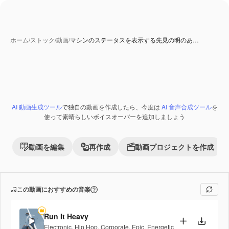
ホーム
/
ストック
/
動画
/
マシンのステータスを表示する先見の明のあ…
AI 動画生成ツール
で独自の動画を作成したら、今度は
AI 音声合成ツール
を
Premium
使って素晴らしいボイスオーバーを追加しましょう
動画を編集
再作成
動画プロジェクトを作成
この動画におすすめの音楽
Run It Heavy
Electronic
,
Hip Hop
,
Corporate
,
Epic
,
Energetic