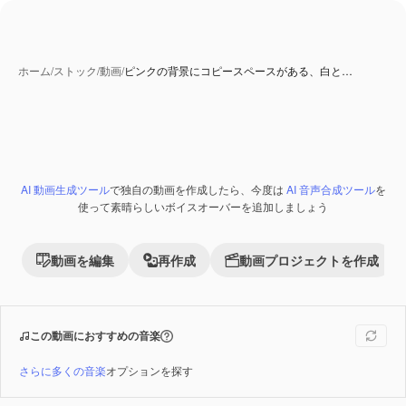
ホーム
/
ストック
/
動画
/
ピンクの背景にコピースペースがある、白と…
AI 生成コンテンツ
AI 動画生成ツール
で独自の動画を作成したら、今度は
AI 音声合成ツール
を
Premium
使って素晴らしいボイスオーバーを追加しましょう
動画を編集
再作成
動画プロジェクトを作成
この動画におすすめの音楽
さらに多くの音楽
オプションを探す