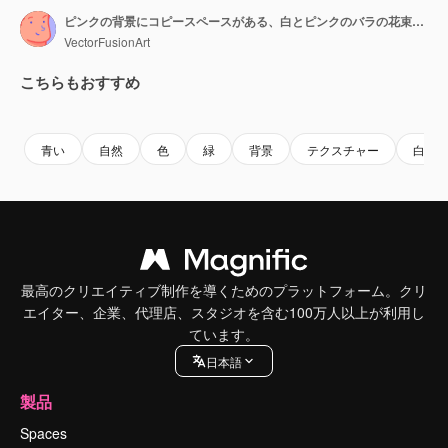
ピンクの背景にコピースペースがある、白とピンクのバラの花束の縦型動画
VectorFusionArt
こちらもおすすめ
Premium
Premium
AIによって生成されました。
Premium
Premium
青い
自然
色
緑
背景
テクスチャー
白い
最高のクリエイティブ制作を導くためのプラットフォーム。クリ
エイター、企業、代理店、スタジオを含む100万人以上が利用し
ています。
日本語
製品
Spaces