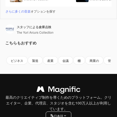
さらに多くの音楽
オプションを探す
スタッフによる倉庫点検
The Yuri Arcurs Collection
こちらもおすすめ
Premium
Premium
Premium
Premium
ビジネス
製造
産業
会議
棚
商業の
管理
最高のクリエイティブ制作を導くためのプラットフォーム。クリ
エイター、企業、代理店、スタジオを含む100万人以上が利用し
ています。
日本語