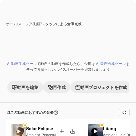
ホーム
/
ストック
/
動画
/
スタッフによる倉庫点検
AI 動画生成ツール
で独自の動画を作成したら、今度は
AI 音声合成ツール
を
Premium
使って素晴らしいボイスオーバーを追加しましょう
動画を編集
再作成
動画プロジェクトを作成
この動画におすすめの音楽
Solar Eclipse
Litang
Ambient
,
Peaceful
Ambient
,
Laid Back