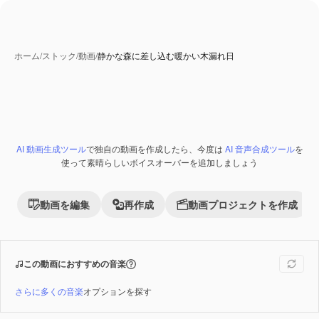
ホーム
/
ストック
/
動画
/
静かな森に差し込む暖かい木漏れ日
AI 動画生成ツール
で独自の動画を作成したら、今度は
AI 音声合成ツール
を
Premium
使って素晴らしいボイスオーバーを追加しましょう
動画を編集
再作成
動画プロジェクトを作成
この動画におすすめの音楽
さらに多くの音楽
オプションを探す