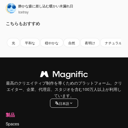
静かな森に差し込む暖かい木漏れ日
Icetray
こちらもおすすめ
Premium
Premium
Premium
Premium
光
平和な
穏やかな
自然
夜明け
ナチュラル
最高のクリエイティブ制作を導くためのプラットフォーム。クリ
エイター、企業、代理店、スタジオを含む100万人以上が利用し
ています。
日本語
製品
Spaces