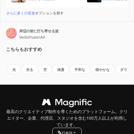
さらに多くの音楽
オプションを探す
岸辺の岩に打ち寄せる波
VectorFusionArt
こちらもおすすめ
Premium
Premium
Premium
Premium
光
光る
空
保護
平和な
穏やかな
ダウン
最高のクリエイティブ制作を導くためのプラットフォーム。クリ
エイター、企業、代理店、スタジオを含む100万人以上が利用し
ています。
日本語