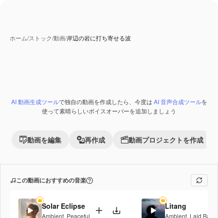
ホーム
/
ストック
/
動画
/
岸辺の岩に打ち寄せる波
AI 生成コンテンツ
AI 動画生成ツール
で独自の動画を作成したら、今度は
AI 音声合成ツール
を
Premium
使って素晴らしいボイスオーバーを追加しましょう
動画を編集
再作成
動画プロジェクトを作成
この動画におすすめの音楽
Solar Eclipse
Litang
Ambient
,
Peaceful
Ambient
,
Laid Back