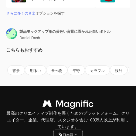
さらに多くの音楽
オプションを探す
製品モックアップ用の黄色い背景に置かれた白いボトル
Daniel Dash
こちらもおすすめ
Premium
Premium
AIによって生成されました。
Premium
Premium
AIによっ
背景
明るい
食べ物
平野
カラフル
設計
最高のクリエイティブ制作を導くためのプラットフォーム。クリ
エイター、企業、代理店、スタジオを含む100万人以上が利用し
ています。
日本語