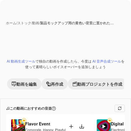
ホーム
/
ストック
/
動画
/
製品モックアップ用の黄色い背景に置かれた…
AI 動画生成ツール
で独自の動画を作成したら、今度は
AI 音声合成ツール
を
Premium
使って素晴らしいボイスオーバーを追加しましょう
動画を編集
再作成
動画プロジェクトを作成
この動画におすすめの音楽
Flavor Event
Digital S
Corporate
,
Happy
,
Playful
Electronic
,
H