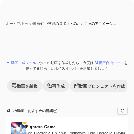
ホーム
/
ストック
/
動画
/
白い笑顔のロボットのおもちゃのアニメーシ…
AI 動画生成ツール
で独自の動画を作成したら、今度は
AI 音声合成ツール
を
Premium
使って素晴らしいボイスオーバーを追加しましょう
動画を編集
再作成
動画プロジェクトを作成
この動画におすすめの音楽
Fighters Game
Pop
,
Electronic
,
Children
,
Synthwave
,
Epic
,
Energetic
,
Playful