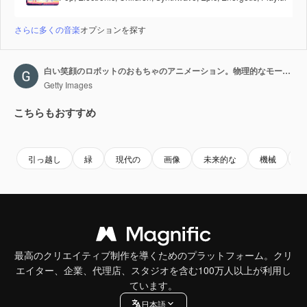
さらに多くの音楽
オプションを探す
白い笑顔のロボットのおもちゃのアニメーション。物理的なモーションブラー。リアルなグリーンバックの4Kアニメーション。グリーンバック
Getty Images
こちらもおすすめ
Premium
Premium
Premium
Premium
引っ越し
緑
現代の
画像
未来的な
機械
最高のクリエイティブ制作を導くためのプラットフォーム。クリ
エイター、企業、代理店、スタジオを含む100万人以上が利用し
ています。
日本語