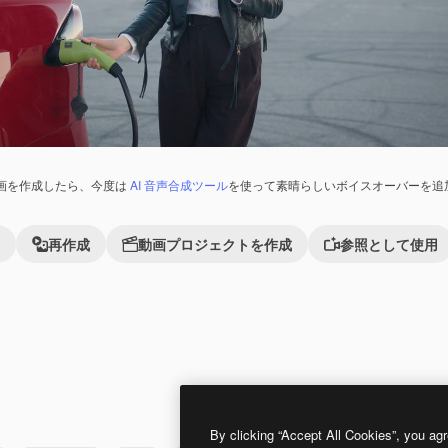
画を作成したら、今度は
AI 音声合成ツール
を使って素晴らしいボイスオーバーを追
再作成
動画プロジェクトを作成
参照として使用
Premium
Premium
By clicking “Accept All Cookies”, you agr