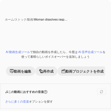
ホーム
/
ストック
/
動画
/
Woman dissolves rasp…
AI 動画生成ツール
で独自の動画を作成したら、今度は
AI 音声合成ツール
を
Premium
使って素晴らしいボイスオーバーを追加しましょう
動画を編集
再作成
動画プロジェクトを作成
この動画におすすめの音楽
さらに多くの音楽
オプションを探す