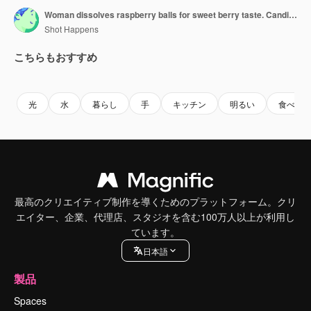
Woman dissolves raspberry balls for sweet berry taste. Candies fall into clean water with gas bubbles in plastic bottle macro low angle shot
Shot Happens
こちらもおすすめ
Premium
Premium
AIによって生成されました。
Premium
Premium
AIによっ
光
水
暮らし
手
キッチン
明るい
食べ物
最高のクリエイティブ制作を導くためのプラットフォーム。クリ
エイター、企業、代理店、スタジオを含む100万人以上が利用し
ています。
日本語
製品
Spaces