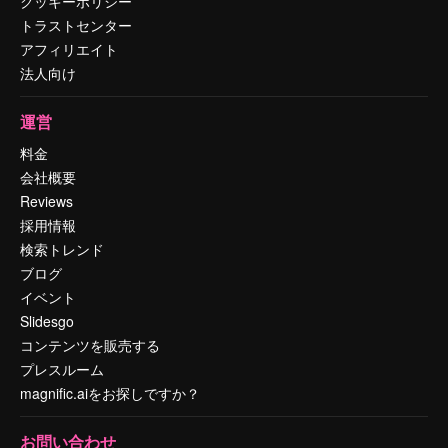
クッキーポリシー
トラストセンター
アフィリエイト
法人向け
運営
料金
会社概要
Reviews
採用情報
検索トレンド
ブログ
イベント
Slidesgo
コンテンツを販売する
プレスルーム
magnific.aiをお探しですか？
お問い合わせ