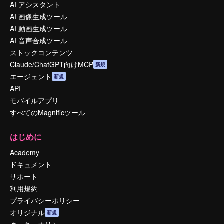
AI アシスタント
AI 画像生成ツール
AI 動画生成ツール
AI 音声合成ツール
ストックコンテンツ
Claude/ChatGPT向けMCP
新規
エージェント
新規
API
モバイルアプリ
すべてのMagnificツール
はじめに
Academy
ドキュメント
サポート
利用規約
プライバシーポリシー
オリジナル
新規