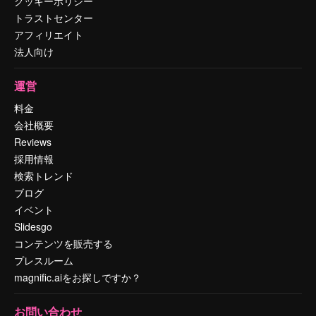
クッキーポリシー
トラストセンター
アフィリエイト
法人向け
運営
料金
会社概要
Reviews
採用情報
検索トレンド
ブログ
イベント
Slidesgo
コンテンツを販売する
プレスルーム
magnific.aiをお探しですか？
お問い合わせ