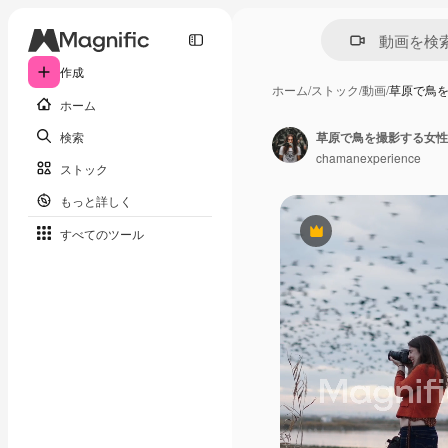
作成
ホーム
/
ストック
/
動画
/
草原で鳥
ホーム
検索
草原で鳥を撮影する女性
chamanexperience
ストック
もっと詳しく
すべてのツール
Premium