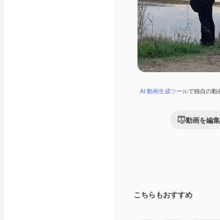
AI 動画生成ツール
で独自の動
動画を編集
こちらもおすすめ
Premium
Premium