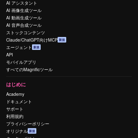
AI アシスタント
AI 画像生成ツール
AI 動画生成ツール
AI 音声合成ツール
ストックコンテンツ
Claude/ChatGPT向けMCP
新規
エージェント
新規
API
モバイルアプリ
すべてのMagnificツール
はじめに
Academy
ドキュメント
サポート
利用規約
プライバシーポリシー
オリジナル
新規