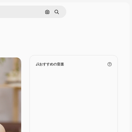
画像で検索
検索
おすすめの音楽