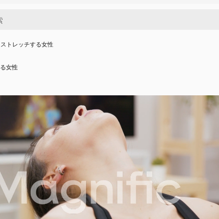
をストレッチする女性
る女性