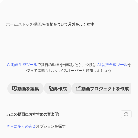
ホーム
/
ストック
/
動画
/
松葉杖をついて屋外を歩く女性
AI 動画生成ツール
で独自の動画を作成したら、今度は
AI 音声合成ツール
を
Premium
使って素晴らしいボイスオーバーを追加しましょう
動画を編集
再作成
動画プロジェクトを作成
この動画におすすめの音楽
さらに多くの音楽
オプションを探す