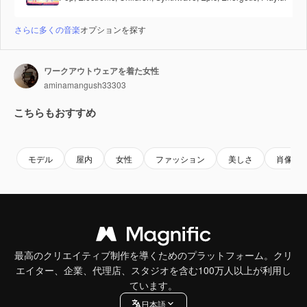
さらに多くの音楽
オプションを探す
ワークアウトウェアを着た女性
aminamangush33303
こちらもおすすめ
Premium
Premium
Premium
Premium
モデル
屋内
女性
ファッション
美しさ
肖像画
最高のクリエイティブ制作を導くためのプラットフォーム。クリ
エイター、企業、代理店、スタジオを含む100万人以上が利用し
ています。
日本語