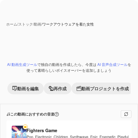
ホーム
/
ストック
/
動画
/
ワークアウトウェアを着た女性
AI 動画生成ツール
で独自の動画を作成したら、今度は
AI 音声合成ツール
を
Premium
使って素晴らしいボイスオーバーを追加しましょう
動画を編集
再作成
動画プロジェクトを作成
この動画におすすめの音楽
Fighters Game
Pop
,
Electronic
,
Children
,
Synthwave
,
Epic
,
Energetic
,
Playful