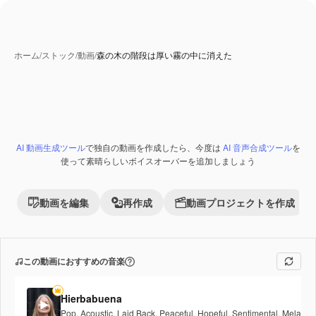
ホーム
/
ストック
/
動画
/
森の木の階段は厚い霧の中に消えた
AI 動画生成ツール
で独自の動画を作成したら、今度は
AI 音声合成ツール
を
Premium
使って素晴らしいボイスオーバーを追加しましょう
動画を編集
再作成
動画プロジェクトを作成
この動画におすすめの音楽
Hierbabuena
Pop
,
Acoustic
,
Laid Back
,
Peaceful
,
Hopeful
,
Sentimental
,
Melancho