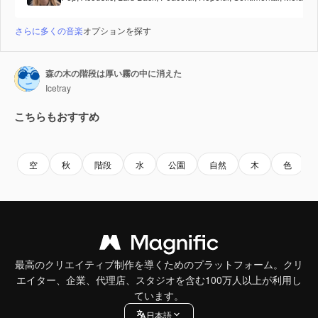
さらに多くの音楽
オプションを探す
森の木の階段は厚い霧の中に消えた
Icetray
こちらもおすすめ
Premium
Premium
Premium
Premium
空
秋
階段
水
公園
自然
木
色
最高のクリエイティブ制作を導くためのプラットフォーム。クリ
エイター、企業、代理店、スタジオを含む100万人以上が利用し
ています。
日本語