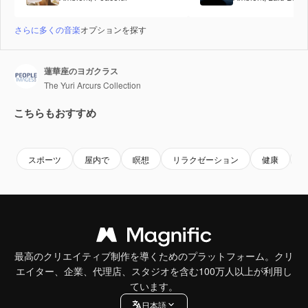
さらに多くの音楽
オプションを探す
蓮華座のヨガクラス
The Yuri Arcurs Collection
こちらもおすすめ
Premium
Premium
Premium
Premium
AIによっ
スポーツ
屋内で
瞑想
リラクゼーション
健康
最高のクリエイティブ制作を導くためのプラットフォーム。クリ
エイター、企業、代理店、スタジオを含む100万人以上が利用し
ています。
日本語