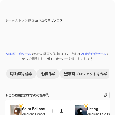
ホーム
/
ストック
/
動画
/
蓮華座のヨガクラス
AI 動画生成ツール
で独自の動画を作成したら、今度は
AI 音声合成ツール
を
Premium
使って素晴らしいボイスオーバーを追加しましょう
動画を編集
再作成
動画プロジェクトを作成
この動画におすすめの音楽
Solar Eclipse
Litang
Ambient
,
Peaceful
Ambient
,
Laid Back