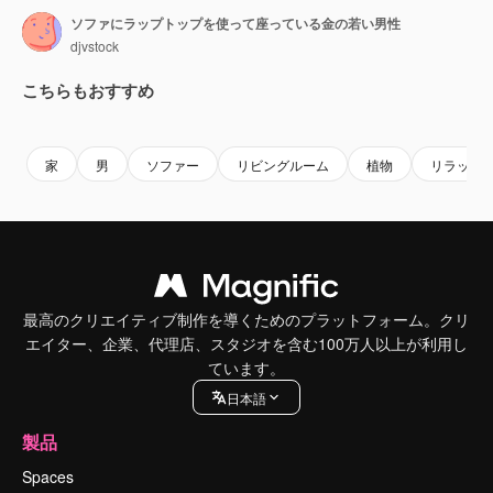
ソファにラップトップを使って座っている金の若い男性
djvstock
こちらもおすすめ
Premium
Premium
Premium
Premium
家
男
ソファー
リビングルーム
植物
リラック
最高のクリエイティブ制作を導くためのプラットフォーム。クリ
エイター、企業、代理店、スタジオを含む100万人以上が利用し
ています。
日本語
製品
Spaces