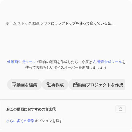
ホーム
/
ストック
/
動画
/
ソファにラップトップを使って座っている金…
AI 動画生成ツール
で独自の動画を作成したら、今度は
AI 音声合成ツール
を
Premium
使って素晴らしいボイスオーバーを追加しましょう
動画を編集
再作成
動画プロジェクトを作成
この動画におすすめの音楽
さらに多くの音楽
オプションを探す