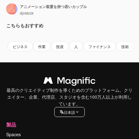
アニメーション装置を持つ若いカップル
djvstock
こちらもおすすめ
Premium
Premium
Premium
Premium
ビジネス
作業
投資
人
ファイナンス
技術
最高のクリエイティブ制作を導くためのプラットフォーム。クリ
エイター、企業、代理店、スタジオを含む100万人以上が利用し
ています。
日本語
製品
Spaces