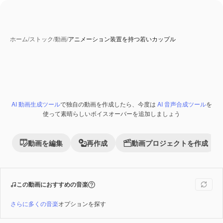
ホーム
/
ストック
/
動画
/
アニメーション装置を持つ若いカップル
AI 動画生成ツール
で独自の動画を作成したら、今度は
AI 音声合成ツール
を
Premium
使って素晴らしいボイスオーバーを追加しましょう
動画を編集
再作成
動画プロジェクトを作成
この動画におすすめの音楽
さらに多くの音楽
オプションを探す