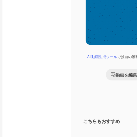
AI 動画生成ツール
で独自の動
動画を編集
こちらもおすすめ