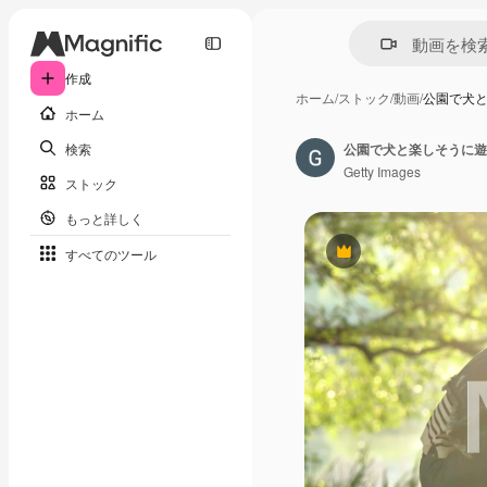
作成
ホーム
/
ストック
/
動画
/
公園で犬
ホーム
検索
公園で犬と楽しそうに遊
Getty Images
ストック
もっと詳しく
すべてのツール
Premium