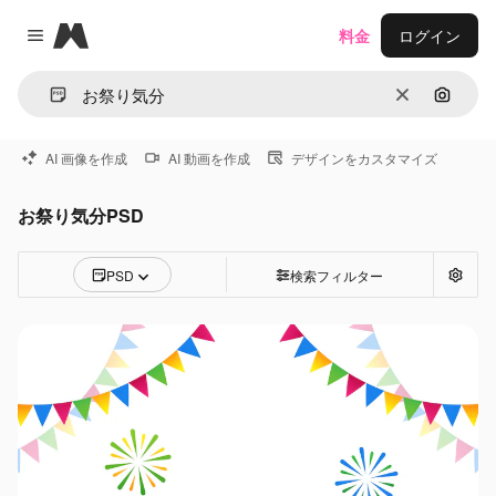
Magnific
料金
ログイン
Close menu
消去
画像で
AI 画像を作成
AI 動画を作成
デザインをカスタマイズ
お祭り気分PSD
PSD
検索フィルター