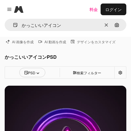
Magnific
料金
ログイン
Close menu
消去
画像で
AI 画像を作成
AI 動画を作成
デザインをカスタマイズ
かっこいいアイコンPSD
PSD
検索フィルター