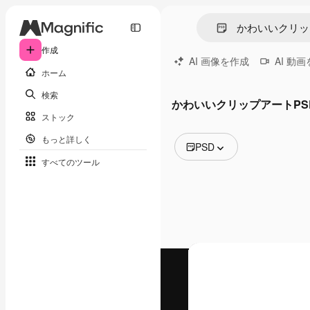
作成
AI 画像を作成
AI 動
ホーム
検索
かわいいクリップアートPS
ストック
もっと詳しく
PSD
すべてのツール
全ての画像
ベクトル
イラスト
写真
PSD
テンプレート
モックアップ
動画
映像素材
モーショングラフィックス
動画テンプレート
アイコン
3D モデル