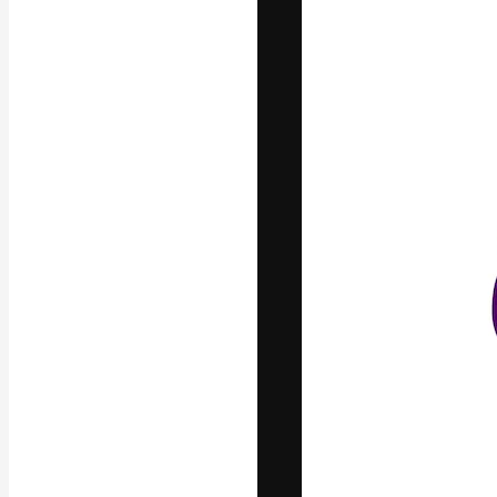
フォント
最高のクリエイ
ットフォーム。
店、スタジオを
います。
日本語
Copyright © 2010-