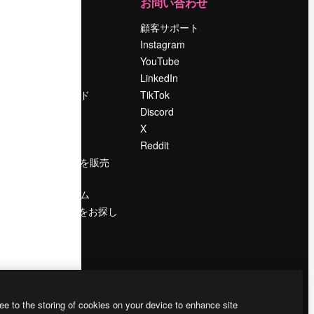
運営
お問い合わせ
料金
顧客サポート
会社概要
Instagram
Reviews
YouTube
採用情報
LinkedIn
検索トレンド
TikTok
ブログ
Discord
イベント
X
Slidesgo
Reddit
コンテンツを販売
する
プレスルーム
magnific.aiをお探し
ですか？
ee to the storing of cookies on your device to enhance site