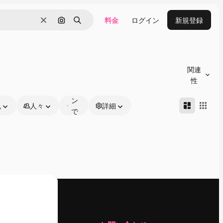
料金
ログイン
新規登録
消去
画像で検索
検索
オ
ン
関連
ラ
性
イ
ン
色
人々
詳細
で
編
集
可
能