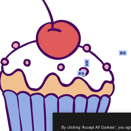
製品
はじめに
ティブ制作を導くためのプラ
Spaces
Academy
クリエイター、企業、代理
AI アシスタント
ドキュメント
含む100万人以上が利用して
AI 画像生成ツール
サポート
AI 動画生成ツール
利用規約
AI 音声合成ツール
プライバシーポリ
シー
ストックコンテン
ツ
オリジナル
新規
Claude/ChatGPT
クッキーポリシー
新
規
向けMCP
トラストセンター
エージェント
アフィリエイト
新規
API
法人向け
モバイルアプリ
すべてのMagnificツ
ール
2026
Freepik Company S.L.U.
無断複写・転載を禁じます
.
By clicking “Accept All Cookies”, you agr