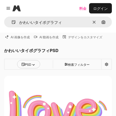
Magnific
料金
ログイン
Close menu
消去
画像で
AI 画像を作成
AI 動画を作成
デザインをカスタマイズ
かわいいタイポグラフィPSD
PSD
検索フィルター