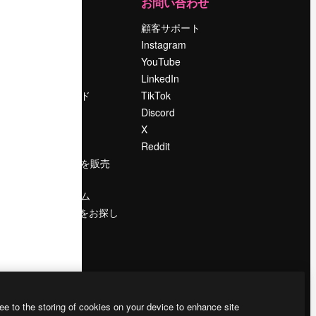
運営
お問い合わせ
料金
顧客サポート
会社概要
Instagram
Reviews
YouTube
採用情報
LinkedIn
検索トレンド
TikTok
ブログ
Discord
イベント
X
Slidesgo
Reddit
コンテンツを販売
する
プレスルーム
magnific.aiをお探し
ですか？
ee to the storing of cookies on your device to enhance site