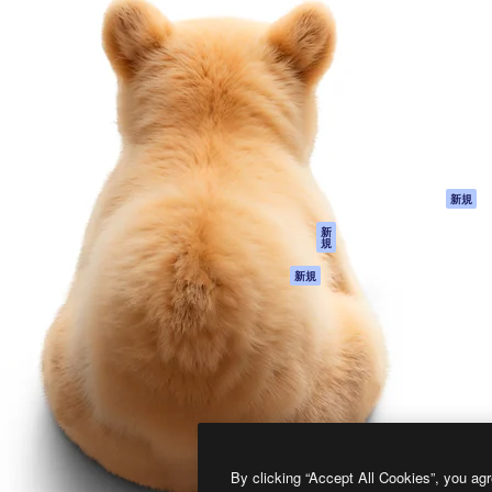
製品
はじめに
ティブ制作を導くためのプラ
Spaces
Academy
クリエイター、企業、代理
AI アシスタント
ドキュメント
含む100万人以上が利用して
AI 画像生成ツール
サポート
AI 動画生成ツール
利用規約
AI 音声合成ツール
プライバシーポリ
シー
ストックコンテン
ツ
オリジナル
新規
Claude/ChatGPT
クッキーポリシー
新
規
向けMCP
トラストセンター
エージェント
アフィリエイト
新規
API
法人向け
モバイルアプリ
すべてのMagnificツ
ール
2026
Freepik Company S.L.U.
無断複写・転載を禁じます
.
By clicking “Accept All Cookies”, you agr