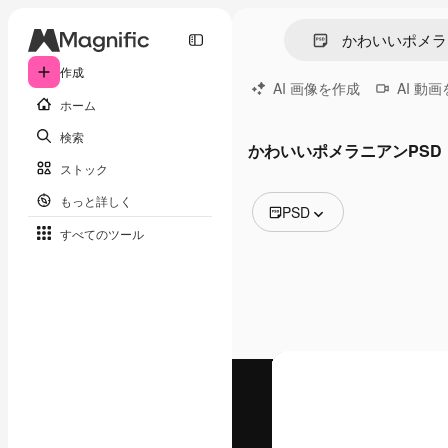
作成
AI 画像を作成
AI 動
ホーム
検索
かわいいポメラニアンPSD
ストック
もっと詳しく
PSD
すべてのツール
全ての画像
ベクトル
イラスト
写真
PSD
テンプレート
モックアップ
動画
映像素材
モーショングラフィックス
動画テンプレート
アイコン
3D モデル