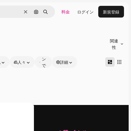
料金
ログイン
新規登録
消去
画像で検索
検索
オ
ン
関連
ラ
性
イ
ン
色
人々
詳細
で
編
集
可
能