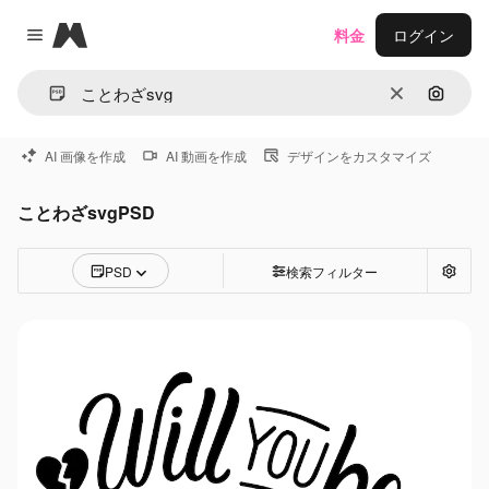
Magnific
料金
ログイン
Close menu
消去
画像で
AI 画像を作成
AI 動画を作成
デザインをカスタマイズ
ことわざsvgPSD
PSD
検索フィルター